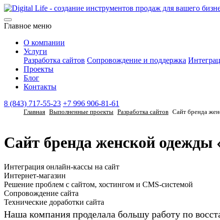
Главное меню
О компании
Услуги
Разработка сайтов
Сопровождение и поддержка
Интегра
Проекты
Блог
Контакты
8 (843) 717-55-23
+7 996 906-81-61
Главная
Выполненные проекты
Разработка сайтов
Сайт бренда же
Сайт бренда женской одежды
Интеграция онлайн-кассы на сайт
Интернет-магазин
Решение проблем с сайтом, хостингом и CMS-системой
Сопровождение сайта
Технические доработки сайта
Наша компания проделала большу работу по восс