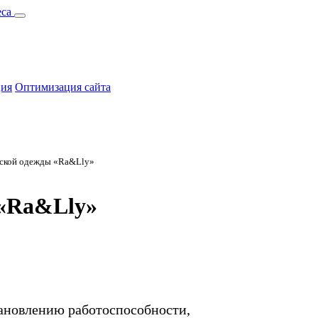
ция
Оптимизация сайта
нской одежды «Ra&Lly»
 «Ra&Lly»
тановлению работоспособности,