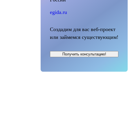
egida.ru
Создадим для вас веб-проект
или займемся существующим!
Получить консультацию!