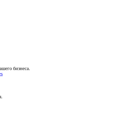
ашего бизнеса.
es
я.