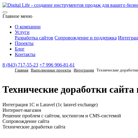
Главное меню
О компании
Услуги
Разработка сайтов
Сопровождение и поддержка
Интегра
Проекты
Блог
Контакты
8 (843) 717-55-23
+7 996 906-81-61
Главная
Выполненные проекты
Интеграция
Технические доработк
Технические доработки сайт
Интеграция 1С и Laravel (1c laravel exchange)
Интернет-магазин
Решение проблем с сайтом, хостингом и CMS-системой
Сопровождение сайта
Технические доработки сайта